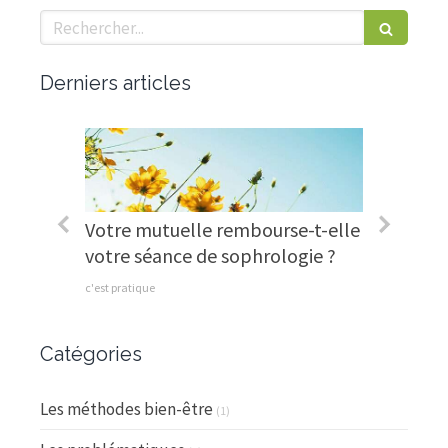
Rechercher
Derniers articles
pied !
Votre mutuelle rembourse-t-elle
Et si j
votre séance de sophrologie ?
pour re
c'est pratique
Le messag
Catégories
Les méthodes bien-être
(1)