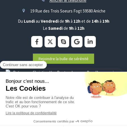
Afficher le téléphone
19 Rue des Trois Soeurs Fogt
59580
Aniche
Du
Lundi
au
Vendredi
de
9h
à
12h
et de
14h
à
19h
Le
Samedi
de
9h
à
12h
Rejoindre la bulle de sérénité
Plan du site
Mentions légales
©2020 Christine Van Renterghem - Sophrologie