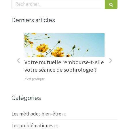
Rechercher
Derniers articles
pied !
Votre mutuelle rembourse-t-elle
Et si j
votre séance de sophrologie ?
pour re
c'est pratique
Le messag
Catégories
Les méthodes bien-être
(1)
Les problématiques
(2)