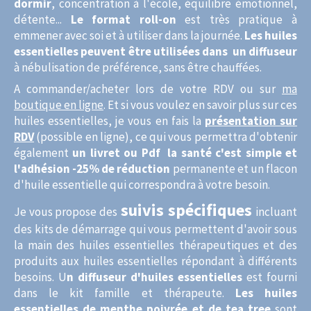
dormir
, concentration à l'école, équilibre émotionnel,
détente...
Le format roll-on
est très pratique à
emmener avec soi et à utiliser dans la journée.
Les huiles
essentielles peuvent être utilisées dans un diffuseur
à nébulisation de préférence, sans être chauffées.
A commander/acheter lors de votre RDV ou sur
ma
boutique en ligne
. Et si vous voulez en savoir plus sur ces
huiles essentielles, je vous en fais la
présentation sur
RDV
(possible en ligne), ce qui vous permettra d'obtenir
également
un livret ou Pdf la santé c'est simple et
l'adhésion -25% de réduction
permanente et un flacon
d'huile essentielle qui correspondra à votre besoin.
suivis spécifiques
Je vous propose des
incluant
des kits de démarrage qui vous permettent d'avoir sous
la main des huiles essentielles thérapeutiques et des
produits aux huiles essentielles répondant à différents
besoins. U
n diffuseur d'huiles essentielles
est fourni
dans le kit famille et thérapeute.
Les huiles
essentielles de menthe poivrée et de tea tree
sont