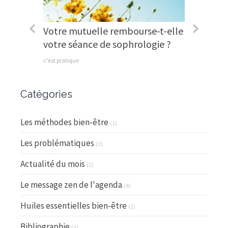
pied !
Votre mutuelle rembourse-t-elle
Et si j
votre séance de sophrologie ?
pour re
c'est pratique
Le messag
Catégories
Les méthodes bien-être
(1)
Les problématiques
(2)
Actualité du mois
(2)
Le message zen de l'agenda
(4)
Huiles essentielles bien-être
(2)
Bibliographie
(3)