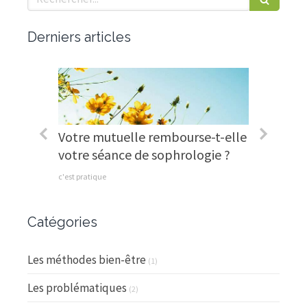
Derniers articles
pied !
Votre mutuelle rembourse-t-elle
Et si j
votre séance de sophrologie ?
pour re
c'est pratique
Le messag
Catégories
Les méthodes bien-être
(1)
Les problématiques
(2)