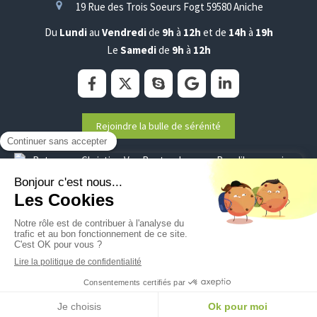
19 Rue des Trois Soeurs Fogt
59580
Aniche
Du
Lundi
au
Vendredi
de
9h
à
12h
et de
14h
à
19h
Le
Samedi
de
9h
à
12h
Rejoindre la bulle de sérénité
Plan du site
Mentions légales
©2020 Christine Van Renterghem - Sophrologie
Création et référencement du site par Simplébo