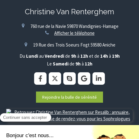
Christine Van Renterghem
760 rue de la Navie
59870
Wandignies-Hamage
Afficher le téléphone
19 Rue des Trois Soeurs Fogt
59580
Aniche
Du
Lundi
au
Vendredi
de
9h
à
12h
et de
14h
à
19h
Le
Samedi
de
9h
à
12h
Rejoindre la bulle de sérénité
Plan du site