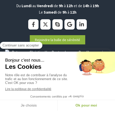
Du
Lundi
au
Vendredi
de
9h
à
12h
et de
14h
à
19h
Le
Samedi
de
9h
à
12h
Rejoindre la bulle de sérénité
Plan du site
Mentions légales
©2020 Christine Van Renterghem - Sophrologie
Création et référencement du site par Simplébo
Ce site a été créé grâce à
RESALIB