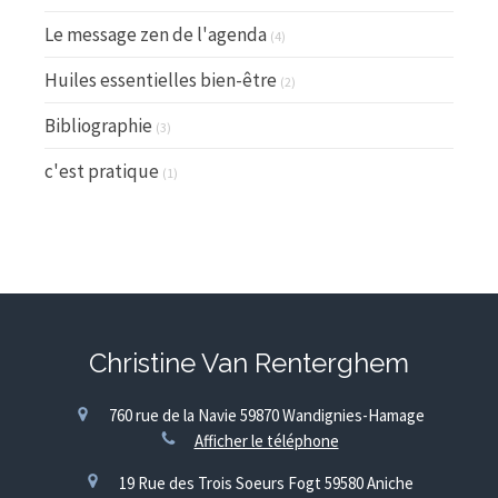
Le message zen de l'agenda
(4)
Huiles essentielles bien-être
(2)
Bibliographie
(3)
c'est pratique
(1)
Christine Van Renterghem
760 rue de la Navie
59870
Wandignies-Hamage
Afficher le téléphone
19 Rue des Trois Soeurs Fogt
59580
Aniche