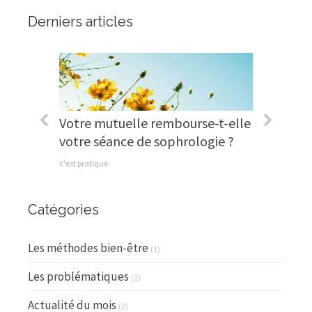
Derniers articles
pied !
Votre mutuelle rembourse-t-elle
Et si j
votre séance de sophrologie ?
pour re
c'est pratique
Le messag
Catégories
Les méthodes bien-être
(1)
Les problématiques
(2)
Actualité du mois
(2)