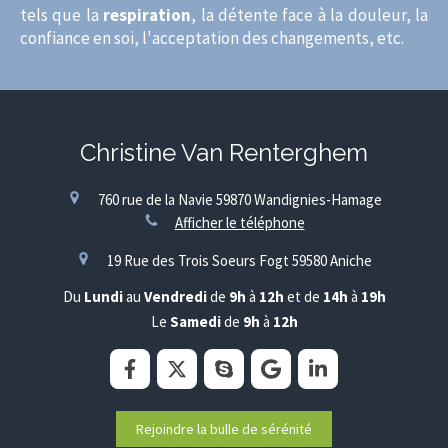
tels que la
respiration
, la détente face à la douleur, la
confiance en soi, l'acceptation des changements, etc.
Christine Van Renterghem
760 rue de la Navie
59870
Wandignies-Hamage
Afficher le téléphone
19 Rue des Trois Soeurs Fogt
59580
Aniche
Du
Lundi
au
Vendredi
de
9h
à
12h
et de
14h
à
19h
Le
Samedi
de
9h
à
12h
Rejoindre la bulle de sérénité