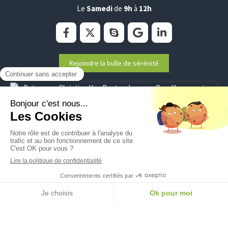
Le
Samedi
de
9h
à
12h
Rejoindre la bulle de sérénité
Plan du site
Mentions légales
©2020 Christine Van Renterghem - Sophrologie
Création et référencement du site par Simplébo
Ce site a été créé grâce à
RESALIB
Retrouvez Christine Van Renterghem sur Resalib : annuaire, référencement et prise de rendez-